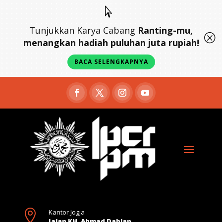

Tunjukkan Karya Cabang
Ranting-mu,
Q
menangkan hadiah puluhan juta rupiah!
BACA SELENGKAPNYA

Kantor Jogja
Jalan KH. Ahmad Dahlan