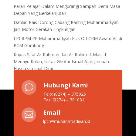
Peran Pelajar Dalam Mengurangi Sampah Demi Masa
Depan Yang Berkelanjutan
Dahlan Rais Dorong Cabang Ranting Muhammadiyah
Jadi Motor Gerakan Lingkungan
LPCRPM PP Muhammadiyah Kick Off CRM Award VII di
PCM Gombong
Kupas Sifat Ar-Rahman dan Ar-Rahim di Masjid
Menayu Kulon, Ustaz Ghofar Ismail Ajak Jamaah
Husnuzan saat Diuji
Hubungi Kami
v
Telp: (0274) – 375025
Fax: (0274) – 381031
Email

lpcr@muhammadiyah.id