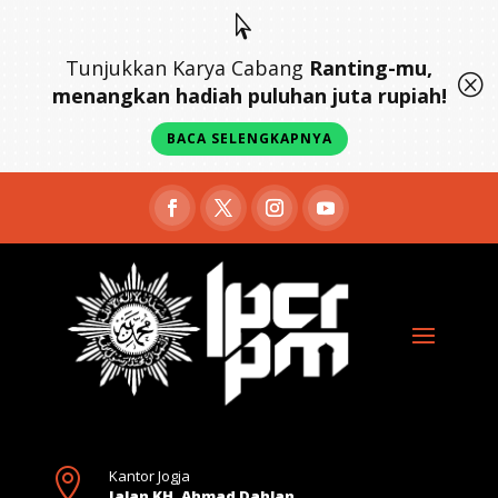

Tunjukkan Karya Cabang
Ranting-mu,
Q
menangkan hadiah puluhan juta rupiah!
BACA SELENGKAPNYA

Kantor Jogja
Jalan KH. Ahmad Dahlan