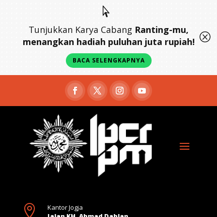

Tunjukkan Karya Cabang
Ranting-mu,
Q
menangkan hadiah puluhan juta rupiah!
BACA SELENGKAPNYA

Kantor Jogja
Jalan KH. Ahmad Dahlan