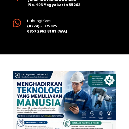
No. 103 Yogyakarta 55262

Hubungi Kami
(0274) – 375025
0857 2963 8181 (WA)