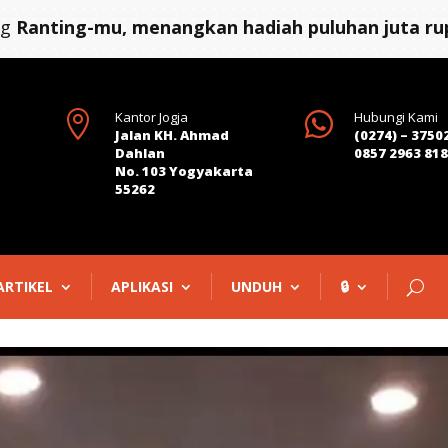
ng
Ranting-mu, menangkan hadiah puluhan juta rup

Kantor Jogja

Hubungi Kami
Jalan KH. Ahmad
(0274) – 3750
Dahlan
0857 2963 81
No. 103 Yogyakarta
55262
ARTIKEL
APLIKASI
UNDUH
🔒