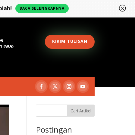
Q
iah!
BACA SELENGKAPNYA
25
KIRIM TULISAN
81 (WA)
Cari Artikel
Postingan