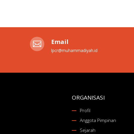
Email

lpcr@muhammadiyah.id
ORGANISASI
Profil
Anggota Pimpinan
Sejarah