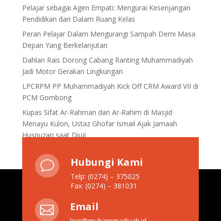
Pelajar sebagai Agen Empati: Mengurai Kesenjangan
Pendidikan dari Dalam Ruang Kelas
Peran Pelajar Dalam Mengurangi Sampah Demi Masa
Depan Yang Berkelanjutan
Dahlan Rais Dorong Cabang Ranting Muhammadiyah
Jadi Motor Gerakan Lingkungan
LPCRPM PP Muhammadiyah Kick Off CRM Award VII di
PCM Gombong
Kupas Sifat Ar-Rahman dan Ar-Rahim di Masjid
Menayu Kulon, Ustaz Ghofar Ismail Ajak Jamaah
Husnuzan saat Diuji
Hubungi Kami
v
Telp: (0274) – 375025
Fax: (0274) – 381031
Email

lpcr@muhammadiyah.id