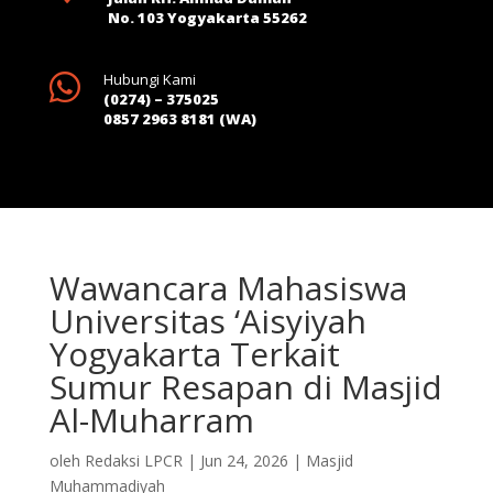
No. 103 Yogyakarta 55262

Hubungi Kami
(0274) – 375025
0857 2963 8181 (WA)
Wawancara Mahasiswa
Universitas ‘Aisyiyah
Yogyakarta Terkait
Sumur Resapan di Masjid
Al-Muharram
oleh
Redaksi LPCR
|
Jun 24, 2026
|
Masjid
Muhammadiyah