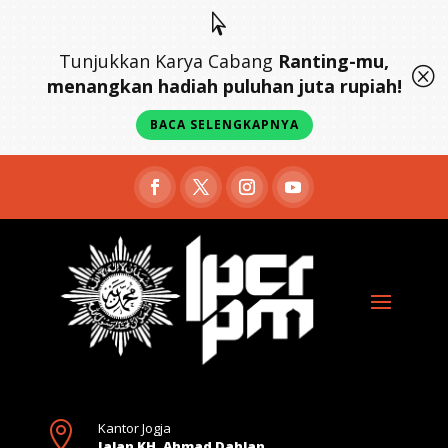

Tunjukkan Karya Cabang
Ranting-mu,
Q
menangkan hadiah puluhan juta rupiah!
BACA SELENGKAPNYA

Kantor Jogja
Jalan KH. Ahmad Dahlan