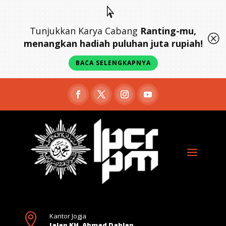

Tunjukkan Karya Cabang
Ranting-mu,
Q
menangkan hadiah puluhan juta rupiah!
BACA SELENGKAPNYA

Kantor Jogja
Jalan KH. Ahmad Dahlan