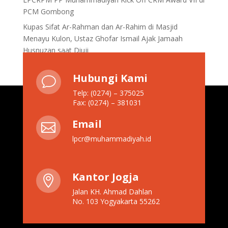
PCM Gombong
Kupas Sifat Ar-Rahman dan Ar-Rahim di Masjid
Menayu Kulon, Ustaz Ghofar Ismail Ajak Jamaah
Husnuzan saat Diuji
Hubungi Kami
v
Telp: (0274) – 375025
Fax: (0274) – 381031
Email

lpcr@muhammadiyah.id
Kantor Jogja

Jalan KH. Ahmad Dahlan
No. 103 Yogyakarta 55262