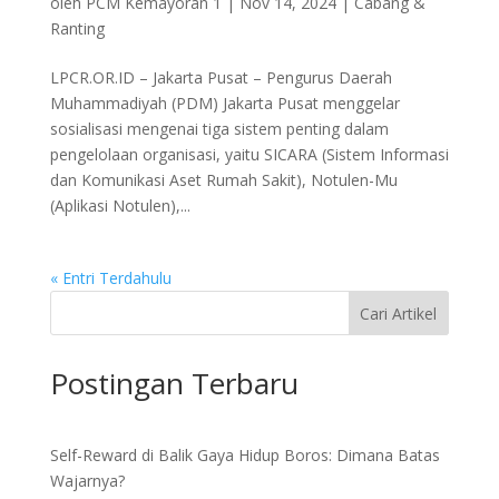
oleh
PCM Kemayoran 1
|
Nov 14, 2024
|
Cabang &
Ranting
LPCR.OR.ID – Jakarta Pusat – Pengurus Daerah
Muhammadiyah (PDM) Jakarta Pusat menggelar
sosialisasi mengenai tiga sistem penting dalam
pengelolaan organisasi, yaitu SICARA (Sistem Informasi
dan Komunikasi Aset Rumah Sakit), Notulen-Mu
(Aplikasi Notulen),...
« Entri Terdahulu
Cari Artikel
Postingan Terbaru
Self-Reward di Balik Gaya Hidup Boros: Dimana Batas
Wajarnya?