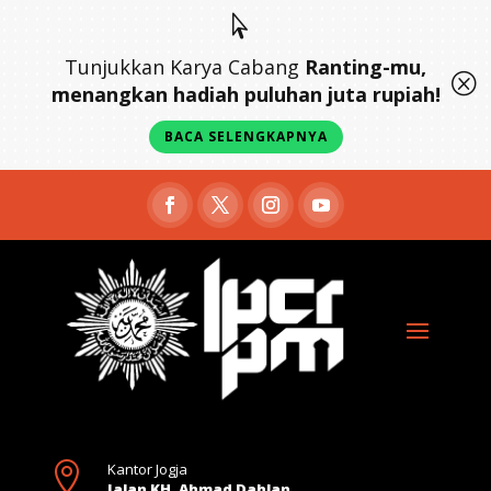

Tunjukkan Karya Cabang
Ranting-mu,
Q
menangkan hadiah puluhan juta rupiah!
BACA SELENGKAPNYA

Kantor Jogja
Jalan KH. Ahmad Dahlan