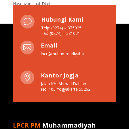
Husnuzan saat Diuji
Hubungi Kami
v
Telp: (0274) – 375025
Fax: (0274) – 381031
Email

lpcr@muhammadiyah.id
Kantor Jogja

Jalan KH. Ahmad Dahlan
No. 103 Yogyakarta 55262
LPCR PM
Muhammadiyah