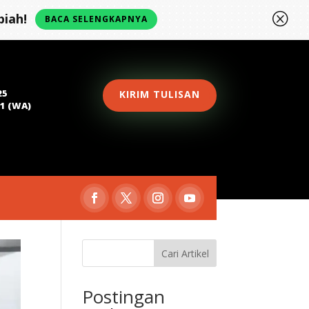
Q
iah!
BACA SELENGKAPNYA
25
KIRIM TULISAN
81 (WA)
Cari Artikel
Postingan