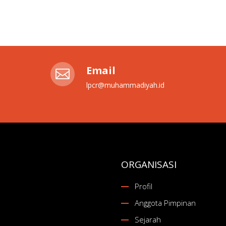
Email

lpcr@muhammadiyah.id
ORGANISASI
Profil
Anggota Pimpinan
Sejarah