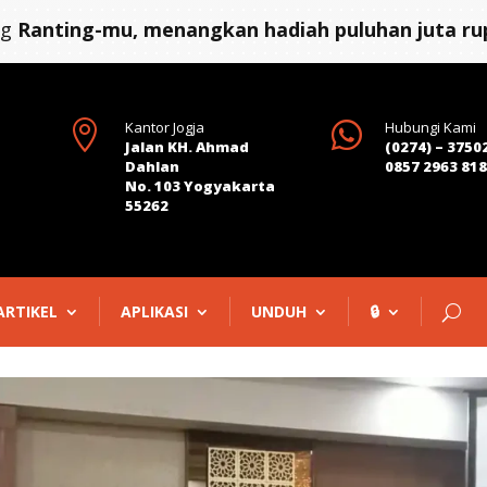
ng
Ranting-mu, menangkan hadiah puluhan juta rup

Kantor Jogja

Hubungi Kami
Jalan KH. Ahmad
(0274) – 3750
Dahlan
0857 2963 81
No. 103 Yogyakarta
55262
ARTIKEL
APLIKASI
UNDUH
🔒