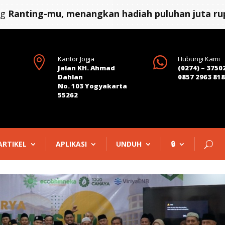
ng
Ranting-mu, menangkan hadiah puluhan juta rup

Kantor Jogja

Hubungi Kami
Jalan KH. Ahmad
(0274) – 3750
Dahlan
0857 2963 81
No. 103 Yogyakarta
55262
ARTIKEL
APLIKASI
UNDUH
🔒