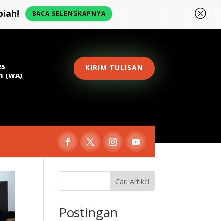
Q
iah!
BACA SELENGKAPNYA
25
KIRIM TULISAN
81 (WA)
Cari Artikel
Postingan