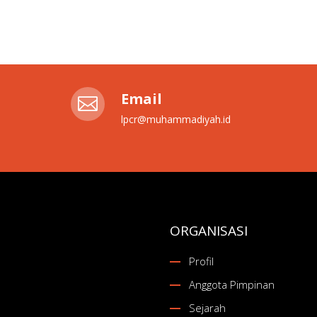
Email

lpcr@muhammadiyah.id
ORGANISASI
Profil
Anggota Pimpinan
Sejarah