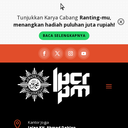

Tunjukkan Karya Cabang
Ranting-mu,
Q
menangkan hadiah puluhan juta rupiah!
BACA SELENGKAPNYA

Kantor Jogja
Jalan KH. Ahmad Dahlan