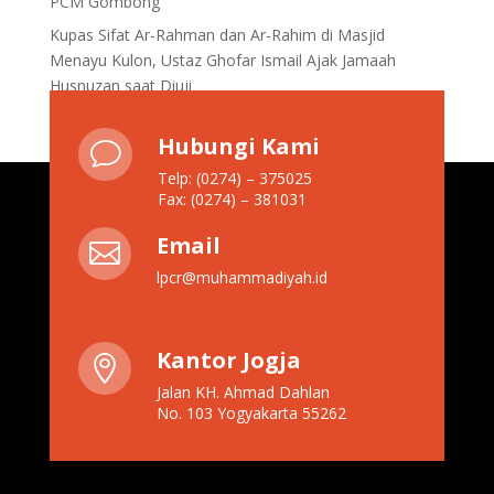
PCM Gombong
Kupas Sifat Ar-Rahman dan Ar-Rahim di Masjid
Menayu Kulon, Ustaz Ghofar Ismail Ajak Jamaah
Husnuzan saat Diuji
Hubungi Kami
v
Telp: (0274) – 375025
Fax: (0274) – 381031
Email

lpcr@muhammadiyah.id
Kantor Jogja

Jalan KH. Ahmad Dahlan
No. 103 Yogyakarta 55262