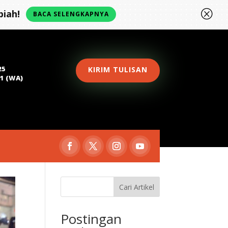
Q
iah!
BACA SELENGKAPNYA
25
KIRIM TULISAN
81 (WA)
Cari Artikel
Postingan