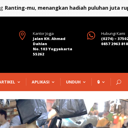
ng
Ranting-mu, menangkan hadiah puluhan juta rup

Kantor Jogja

Hubungi Kami
Jalan KH. Ahmad
(0274) – 3750
Dahlan
0857 2963 81
No. 103 Yogyakarta
55262
ARTIKEL
APLIKASI
UNDUH
🔒