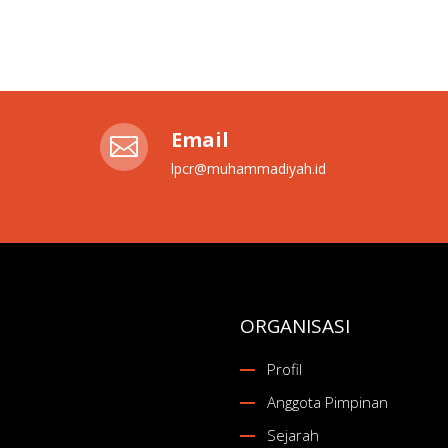
Email

lpcr@muhammadiyah.id
ORGANISASI
Profil
Anggota Pimpinan
Sejarah