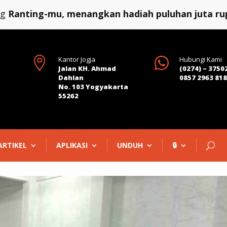
ng
Ranting-mu, menangkan hadiah puluhan juta rup

Kantor Jogja

Hubungi Kami
Jalan KH. Ahmad
(0274) – 3750
Dahlan
0857 2963 81
No. 103 Yogyakarta
55262
ARTIKEL
APLIKASI
UNDUH
🔒