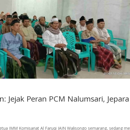
 Jejak Peran PCM Nalumsari, Jepara
etua IMM Komisariat Al Faruqi IAIN Walisongo semarang, sedang 