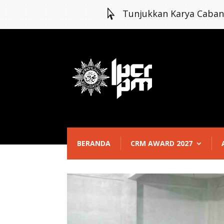

Tunjukkan Karya Caba
BERANDA
CRM AWARD 2027