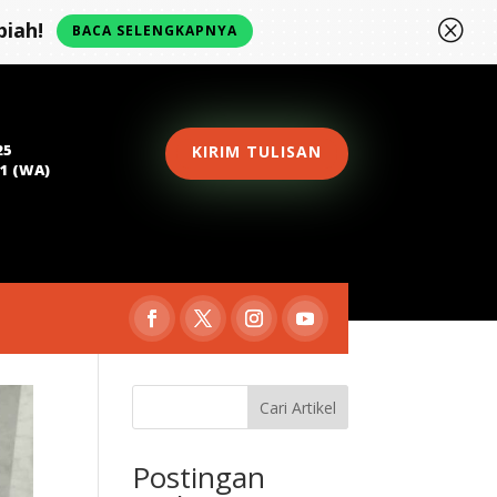
Q
iah!
BACA SELENGKAPNYA
25
KIRIM TULISAN
81 (WA)
Cari Artikel
Postingan