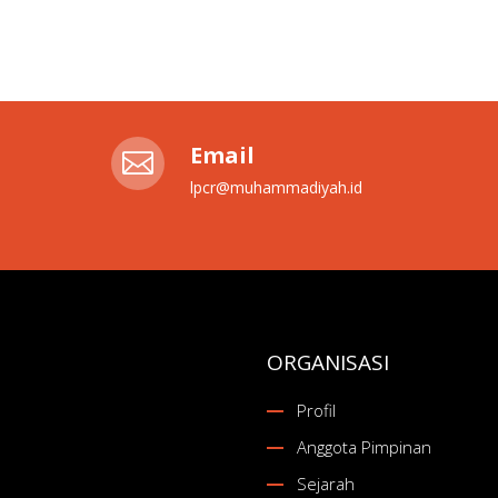
Email

lpcr@muhammadiyah.id
ORGANISASI
Profil
Anggota Pimpinan
Sejarah