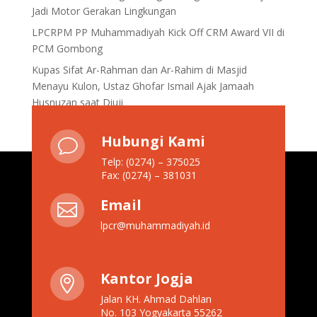
Jadi Motor Gerakan Lingkungan
LPCRPM PP Muhammadiyah Kick Off CRM Award VII di
PCM Gombong
Kupas Sifat Ar-Rahman dan Ar-Rahim di Masjid
Menayu Kulon, Ustaz Ghofar Ismail Ajak Jamaah
Husnuzan saat Diuji
Hubungi Kami
v
Telp: (0274) – 375025
Fax: (0274) – 381031
Email

lpcr@muhammadiyah.id
Kantor Jogja

Jalan KH. Ahmad Dahlan
No. 103 Yogyakarta 55262