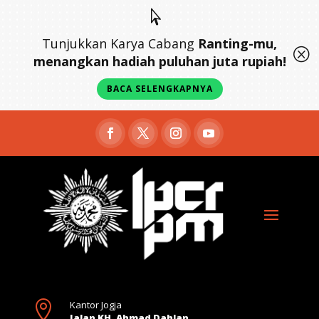

Tunjukkan Karya Cabang
Ranting-mu,
Q
menangkan hadiah puluhan juta rupiah!
BACA SELENGKAPNYA

Kantor Jogja
Jalan KH. Ahmad Dahlan