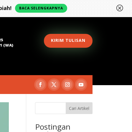
Q
iah!
BACA SELENGKAPNYA
25
KIRIM TULISAN
81 (WA)
Cari Artikel
Postingan