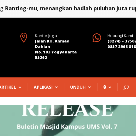
ng
Ranting-mu, menangkan hadiah puluhan juta rup

Kantor Jogja

Hubungi Kami
Jalan KH. Ahmad
(0274) – 3750
Dahlan
0857 2963 81
No. 103 Yogyakarta
55262
ARTIKEL
APLIKASI
UNDUH
🔒