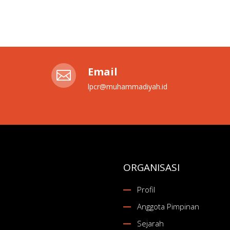
Email

lpcr@muhammadiyah.id
ORGANISASI
Profil
Anggota Pimpinan
Sejarah