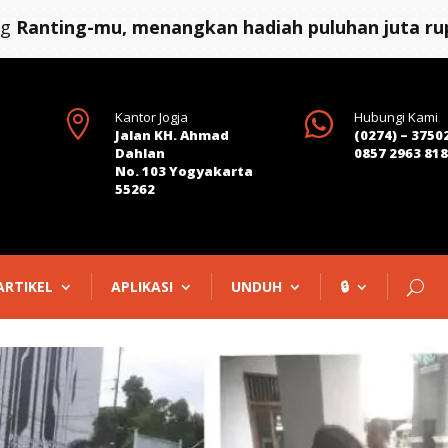
ng
Ranting-mu, menangkan hadiah puluhan juta rup

Kantor Jogja

Hubungi Kami
Jalan KH. Ahmad
(0274) – 3750
Dahlan
0857 2963 81
No. 103 Yogyakarta
55262
ARTIKEL
APLIKASI
UNDUH
🔒