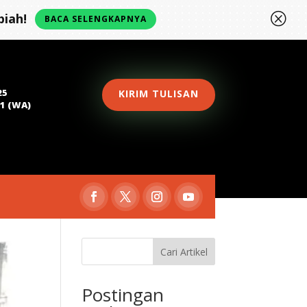
Q
iah!
BACA SELENGKAPNYA
25
KIRIM TULISAN
81 (WA)
Cari Artikel
Postingan