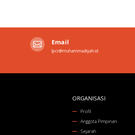
Email

lpcr@muhammadiyah.id
ORGANISASI
Profil
Anggota Pimpinan
Sejarah