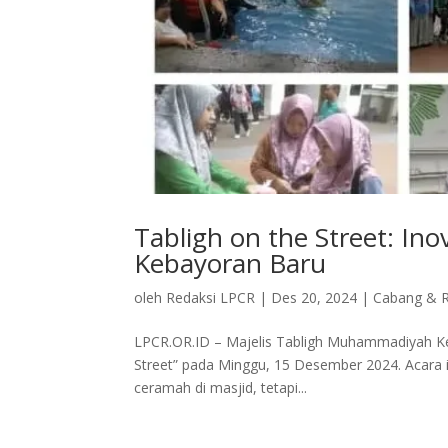
Tabligh on the Street: I
Kebayoran Baru
oleh
Redaksi LPCR
|
Des 20, 2024
|
Cabang & R
LPCR.OR.ID – Majelis Tabligh Muhammadiyah Ke
Street” pada Minggu, 15 Desember 2024. Acara i
ceramah di masjid, tetapi...