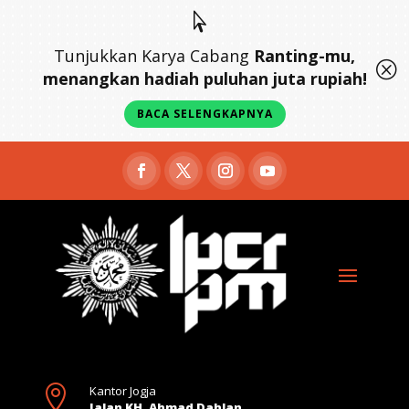

Tunjukkan Karya Cabang
Ranting-mu,
Q
menangkan hadiah puluhan juta rupiah!
BACA SELENGKAPNYA

Kantor Jogja
Jalan KH. Ahmad Dahlan