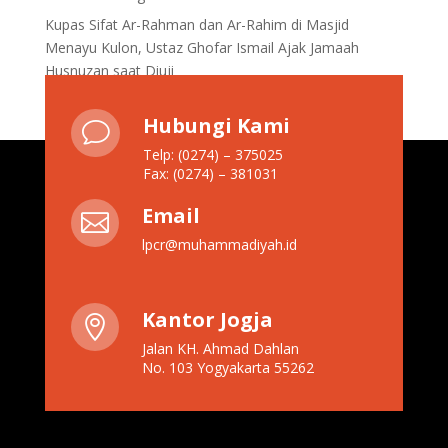
Kupas Sifat Ar-Rahman dan Ar-Rahim di Masjid
Menayu Kulon, Ustaz Ghofar Ismail Ajak Jamaah
Husnuzan saat Diuji
Hubungi Kami
v
Telp: (0274) – 375025
Fax: (0274) – 381031
Email

lpcr@muhammadiyah.id
Kantor Jogja

Jalan KH. Ahmad Dahlan
No. 103 Yogyakarta 55262