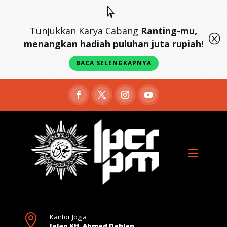

Tunjukkan Karya Cabang
Ranting-mu,
Q
menangkan hadiah puluhan juta rupiah!
BACA SELENGKAPNYA

Kantor Jogja
Jalan KH. Ahmad Dahlan