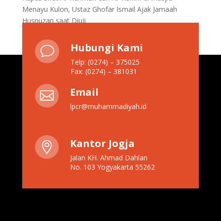
Menayu Kulon, Ustaz Ghofar Ismail Ajak Jamaah
Husnuzan saat Diuji
Hubungi Kami
v
Telp: (0274) – 375025
Fax: (0274) – 381031
Email

lpcr@muhammadiyah.id
Kantor Jogja

Jalan KH. Ahmad Dahlan
No. 103 Yogyakarta 55262