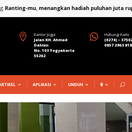
ng
Ranting-mu, menangkan hadiah puluhan juta rup

Kantor Jogja

Hubungi Kami
Jalan KH. Ahmad
(0274) – 3750
Dahlan
0857 2963 81
No. 103 Yogyakarta
55262
ARTIKEL
APLIKASI
UNDUH
🔒