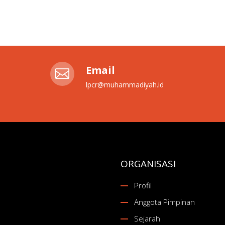
Email

lpcr@muhammadiyah.id
ORGANISASI
Profil
Anggota Pimpinan
Sejarah