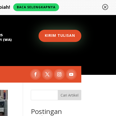
Q
iah!
BACA SELENGKAPNYA
25
KIRIM TULISAN
81 (WA)
Cari Artikel
Postingan