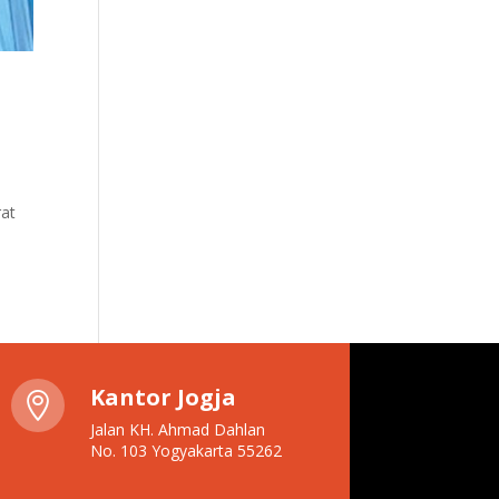
rat
Kantor Jogja

Jalan KH. Ahmad Dahlan
No. 103 Yogyakarta 55262