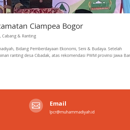
ecamatan Ciampea Bogor
,
Cabang & Ranting
diyah, Bidang Pemberdayaan Ekonomi, Seni & Budaya. Setelah
inan ranting desa Cibadak, atas rekomendasi PWM provinsi Jawa Ba
Email

lpcr@muhammadiyah.id