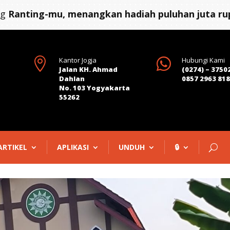
ng
Ranting-mu, menangkan hadiah puluhan juta rup

Kantor Jogja

Hubungi Kami
Jalan KH. Ahmad
(0274) – 3750
Dahlan
0857 2963 81
No. 103 Yogyakarta
55262
ARTIKEL
APLIKASI
UNDUH
🔒