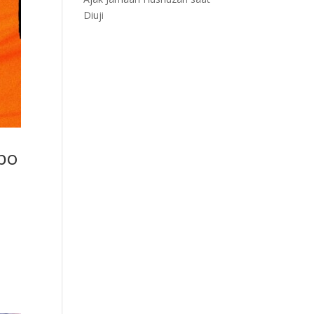
Diuji
xpo