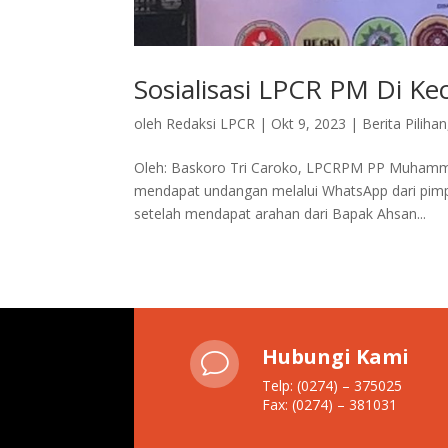
Sosialisasi LPCR PM Di K
oleh
Redaksi LPCR
|
Okt 9, 2023
|
Berita Pilihan
Oleh: Baskoro Tri Caroko, LPCRPM PP Muhamma
mendapat undangan melalui WhatsApp dari pimp
setelah mendapat arahan dari Bapak Ahsan...
Hubungi Kami
v
Telp: (0274) – 375025
Fax: (0274) – 381031