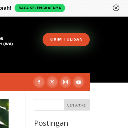
Q
iah!
BACA SELENGKAPNYA
25
KIRIM TULISAN
81 (WA)
Cari Artikel
Postingan