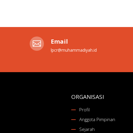
Email

lpcr@muhammadiyah.id
ORGANISASI
Profil
Anggota Pimpinan
Sejarah