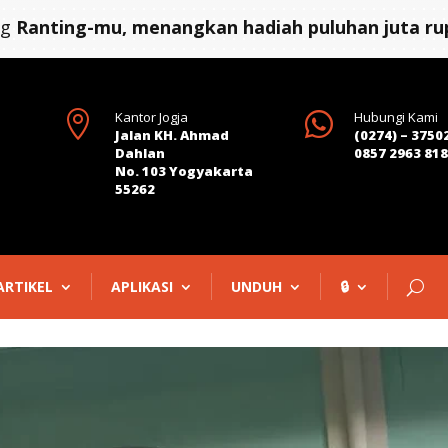
ng
Ranting-mu, menangkan hadiah puluhan juta rup

Kantor Jogja

Hubungi Kami
Jalan KH. Ahmad
(0274) – 3750
Dahlan
0857 2963 81
No. 103 Yogyakarta
55262
ARTIKEL
APLIKASI
UNDUH
🔒