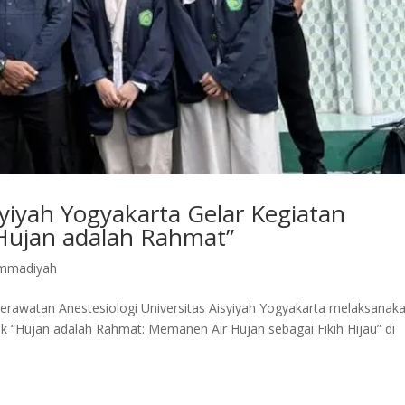
yiyah Yogyakarta Gelar Kegiatan
Hujan adalah Rahmat”
mmadiyah
rawatan Anestesiologi Universitas Aisyiyah Yogyakarta melaksanak
k “Hujan adalah Rahmat: Memanen Air Hujan sebagai Fikih Hijau” di