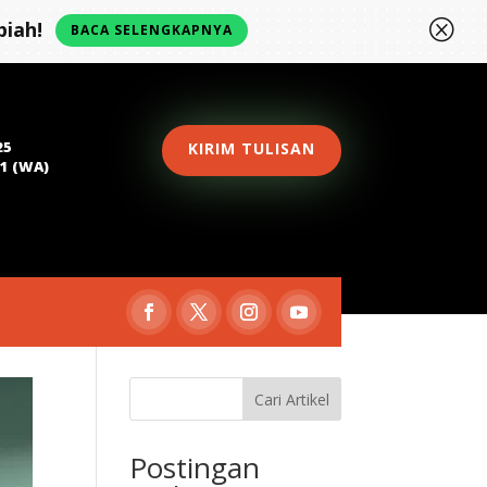
Q
iah!
BACA SELENGKAPNYA
25
KIRIM TULISAN
81 (WA)
Cari Artikel
Postingan