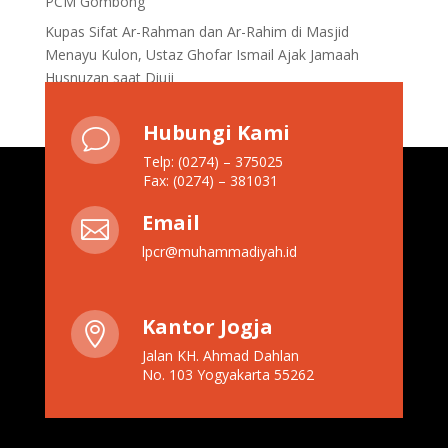
PCM Gombong
Kupas Sifat Ar-Rahman dan Ar-Rahim di Masjid
Menayu Kulon, Ustaz Ghofar Ismail Ajak Jamaah
Husnuzan saat Diuji
Hubungi Kami
v
Telp: (0274) – 375025
Fax: (0274) – 381031
Email

lpcr@muhammadiyah.id
Kantor Jogja

Jalan KH. Ahmad Dahlan
No. 103 Yogyakarta 55262