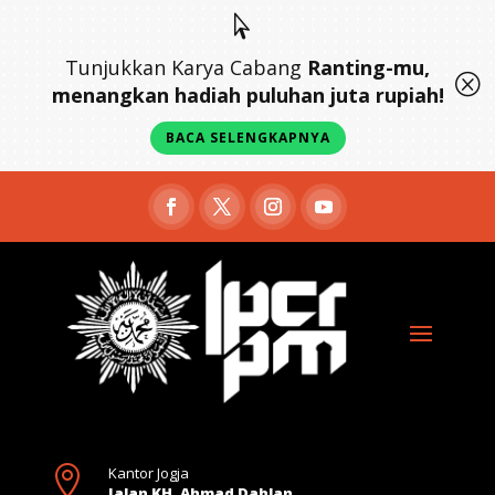

Tunjukkan Karya Cabang
Ranting-mu,
Q
menangkan hadiah puluhan juta rupiah!
BACA SELENGKAPNYA

Kantor Jogja
Jalan KH. Ahmad Dahlan