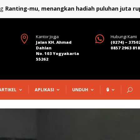
ng
Ranting-mu, menangkan hadiah puluhan juta rup

Kantor Jogja

Hubungi Kami
Jalan KH. Ahmad
(0274) – 3750
Dahlan
0857 2963 81
No. 103 Yogyakarta
55262
ARTIKEL
APLIKASI
UNDUH
🔒