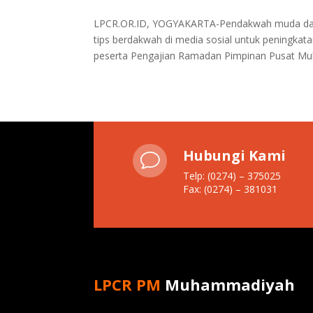
LPCR.OR.ID, YOGYAKARTA-Pendakwah muda dan 
tips berdakwah di media sosial untuk peningka
peserta Pengajian Ramadan Pimpinan Pusat Mu
Hubungi Kami
v
Telp: (0274) – 375025
Fax: (0274) – 381031
LPCR PM
Muhammadiyah