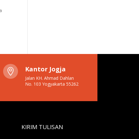
a
Kantor Jogja

Jalan KH. Ahmad Dahlan
No. 103 Yogyakarta 55262
KIRIM TULISAN