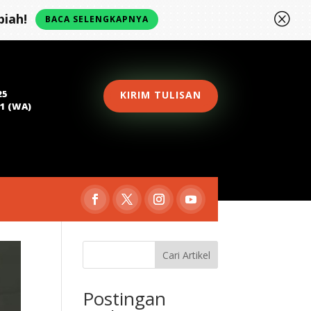
Q
iah!
BACA SELENGKAPNYA
25
KIRIM TULISAN
81 (WA)
Cari Artikel
Postingan