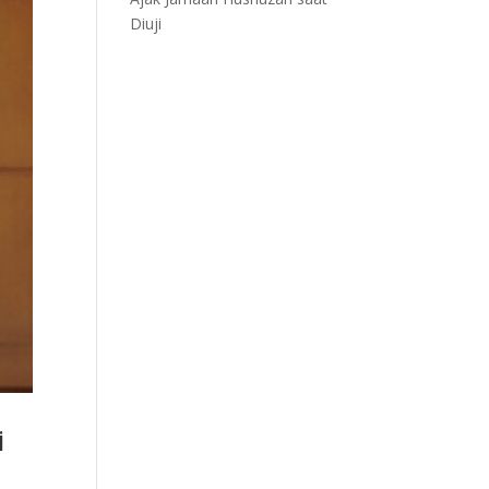
Diuji
i