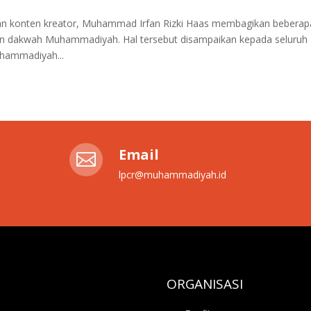
konten kreator, Muhammad Irfan Rizki Haas membagikan beberap
tan dakwah Muhammadiyah. Hal tersebut disampaikan kepada seluruh
hammadiyah...
Email

lpcr@muhammadiyah.id
ORGANISASI