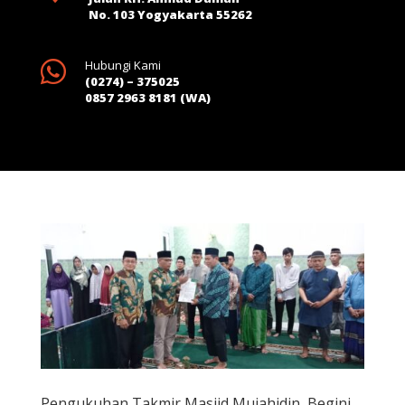
No. 103 Yogyakarta 55262

Hubungi Kami
(0274) – 375025
0857 2963 8181 (WA)
Pengukuhan Takmir Masjid Mujahidin, Begini