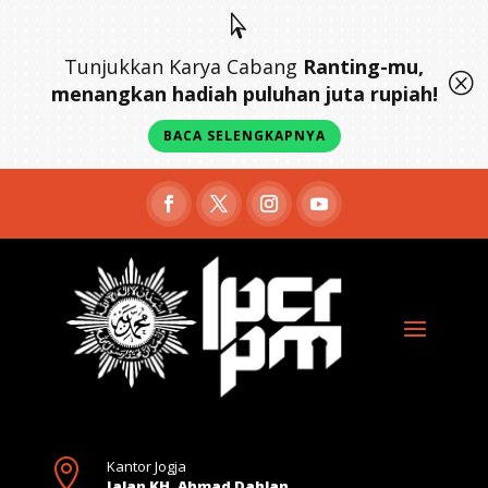

Tunjukkan Karya Cabang
Ranting-mu,
Q
menangkan hadiah puluhan juta rupiah!
BACA SELENGKAPNYA

Kantor Jogja
Jalan KH. Ahmad Dahlan