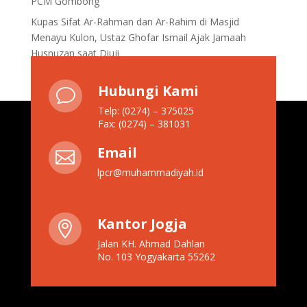
PCM Gombong
Kupas Sifat Ar-Rahman dan Ar-Rahim di Masjid
Menayu Kulon, Ustaz Ghofar Ismail Ajak Jamaah
Husnuzan saat Diuji
Hubungi Kami
v
Telp: (0274) – 375025
Fax: (0274) – 381031
Email

lpcr@muhammadiyah.id
Kantor Jogja

Jalan KH. Ahmad Dahlan
No. 103 Yogyakarta 55262