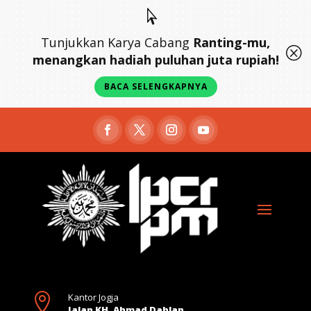

Tunjukkan Karya Cabang
Ranting-mu,
Q
menangkan hadiah puluhan juta rupiah!
BACA SELENGKAPNYA

Kantor Jogja
Jalan KH. Ahmad Dahlan