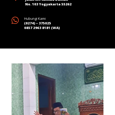
No. 103 Yogyakarta 55262

Hubungi Kami
(0274) – 375025
0857 2963 8181 (WA)