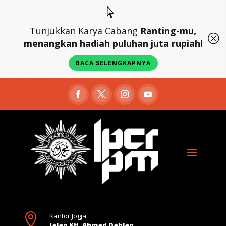

Tunjukkan Karya Cabang
Ranting-mu,
Q
menangkan hadiah puluhan juta rupiah!
BACA SELENGKAPNYA

Kantor Jogja
Jalan KH. Ahmad Dahlan