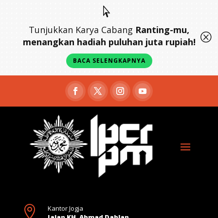

Tunjukkan Karya Cabang
Ranting-mu,
Q
menangkan hadiah puluhan juta rupiah!
BACA SELENGKAPNYA

Kantor Jogja
Jalan KH. Ahmad Dahlan