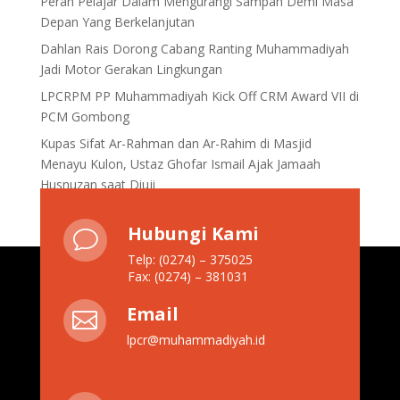
Peran Pelajar Dalam Mengurangi Sampah Demi Masa
Depan Yang Berkelanjutan
Dahlan Rais Dorong Cabang Ranting Muhammadiyah
Jadi Motor Gerakan Lingkungan
LPCRPM PP Muhammadiyah Kick Off CRM Award VII di
PCM Gombong
Kupas Sifat Ar-Rahman dan Ar-Rahim di Masjid
Menayu Kulon, Ustaz Ghofar Ismail Ajak Jamaah
Husnuzan saat Diuji
Hubungi Kami
v
Telp: (0274) – 375025
Fax: (0274) – 381031
Email

lpcr@muhammadiyah.id