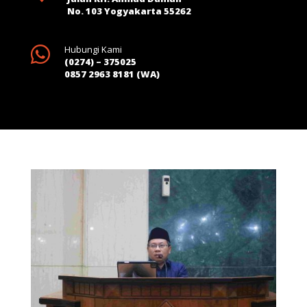
No. 103 Yogyakarta 55262

Hubungi Kami
(0274) – 375025
0857 2963 8181 (WA)