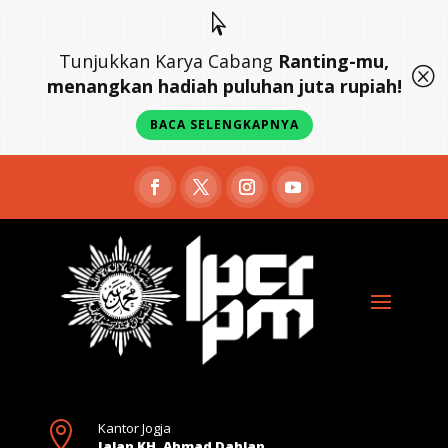

Tunjukkan Karya Cabang
Ranting-mu,
Q
menangkan hadiah puluhan juta rupiah!
BACA SELENGKAPNYA

Kantor Jogja
Jalan KH. Ahmad Dahlan