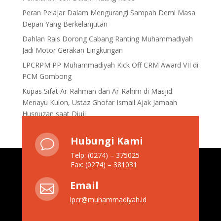
Peran Pelajar Dalam Mengurangi Sampah Demi Masa
Depan Yang Berkelanjutan
Dahlan Rais Dorong Cabang Ranting Muhammadiyah
Jadi Motor Gerakan Lingkungan
LPCRPM PP Muhammadiyah Kick Off CRM Award VII di
PCM Gombong
Kupas Sifat Ar-Rahman dan Ar-Rahim di Masjid
Menayu Kulon, Ustaz Ghofar Ismail Ajak Jamaah
Husnuzan saat Diuji
Hubungi Kami
v
Telp: (0274) – 375025
Fax: (0274) – 381031
Email

lpcr@muhammadiyah.id