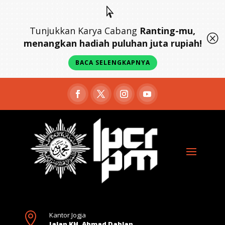

Tunjukkan Karya Cabang
Ranting-mu,
Q
menangkan hadiah puluhan juta rupiah!
BACA SELENGKAPNYA

Kantor Jogja
Jalan KH. Ahmad Dahlan