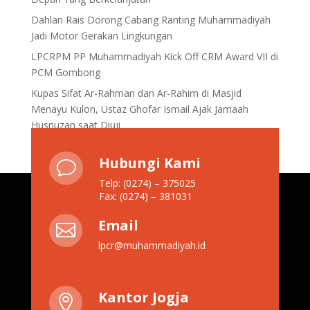
Dahlan Rais Dorong Cabang Ranting Muhammadiyah
Jadi Motor Gerakan Lingkungan
LPCRPM PP Muhammadiyah Kick Off CRM Award VII di
PCM Gombong
Kupas Sifat Ar-Rahman dan Ar-Rahim di Masjid
Menayu Kulon, Ustaz Ghofar Ismail Ajak Jamaah
Husnuzan saat Diuji
Hubungi Kami
v
Telp: (0274) – 375025
Fax: (0274) – 381031
Email

lpcr@muhammadiyah.id
Kantor Jogja
