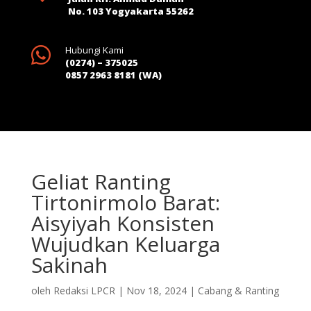
No. 103 Yogyakarta 55262

Hubungi Kami
(0274) – 375025
0857 2963 8181 (WA)
Geliat Ranting
Tirtonirmolo Barat:
Aisyiyah Konsisten
Wujudkan Keluarga
Sakinah
oleh
Redaksi LPCR
|
Nov 18, 2024
|
Cabang & Ranting