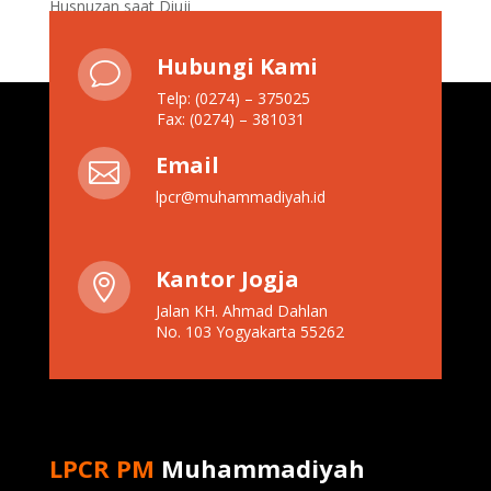
Husnuzan saat Diuji
Hubungi Kami
v
Telp: (0274) – 375025
Fax: (0274) – 381031
Email

lpcr@muhammadiyah.id
Kantor Jogja

Jalan KH. Ahmad Dahlan
No. 103 Yogyakarta 55262
LPCR PM
Muhammadiyah