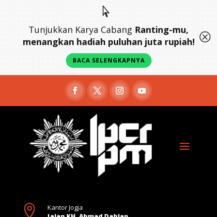

Tunjukkan Karya Cabang
Ranting-mu,
Q
menangkan hadiah puluhan juta rupiah!
BACA SELENGKAPNYA

Kantor Jogja
Jalan KH. Ahmad Dahlan