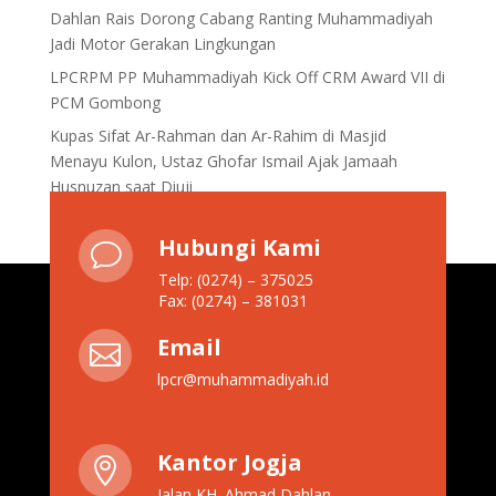
Dahlan Rais Dorong Cabang Ranting Muhammadiyah
Jadi Motor Gerakan Lingkungan
LPCRPM PP Muhammadiyah Kick Off CRM Award VII di
PCM Gombong
Kupas Sifat Ar-Rahman dan Ar-Rahim di Masjid
Menayu Kulon, Ustaz Ghofar Ismail Ajak Jamaah
Husnuzan saat Diuji
Hubungi Kami
v
Telp: (0274) – 375025
Fax: (0274) – 381031
Email

lpcr@muhammadiyah.id
Kantor Jogja

Jalan KH. Ahmad Dahlan