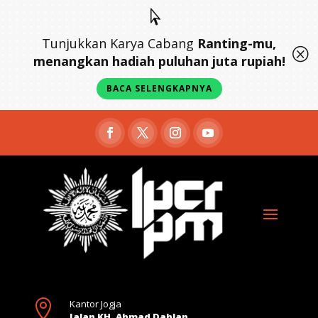

Tunjukkan Karya Cabang
Ranting-mu,
Q
menangkan hadiah puluhan juta rupiah!
BACA SELENGKAPNYA

Kantor Jogja
Jalan KH. Ahmad Dahlan