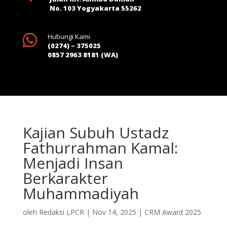
No. 103 Yogyakarta 55262

Hubungi Kami
(0274) – 375025
0857 2963 8181 (WA)
Kajian Subuh Ustadz
Fathurrahman Kamal:
Menjadi Insan
Berkarakter
Muhammadiyah
oleh
Redaksi LPCR
|
Nov 14, 2025
|
CRM Award 2025