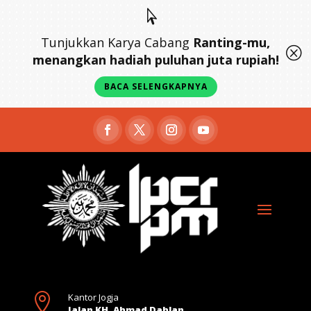

Tunjukkan Karya Cabang
Ranting-mu,
Q
menangkan hadiah puluhan juta rupiah!
BACA SELENGKAPNYA

Kantor Jogja
Jalan KH. Ahmad Dahlan