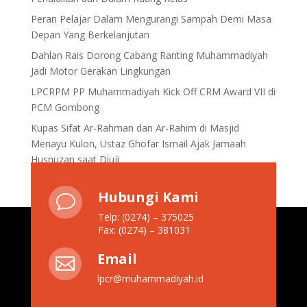
Peran Pelajar Dalam Mengurangi Sampah Demi Masa
Depan Yang Berkelanjutan
Dahlan Rais Dorong Cabang Ranting Muhammadiyah
Jadi Motor Gerakan Lingkungan
LPCRPM PP Muhammadiyah Kick Off CRM Award VII di
PCM Gombong
Kupas Sifat Ar-Rahman dan Ar-Rahim di Masjid
Menayu Kulon, Ustaz Ghofar Ismail Ajak Jamaah
Husnuzan saat Diuji
Hubungi Kami
v
Telp: (0274) – 375025
Fax: (0274) – 381031
Email

lpcr@muhammadiyah.id