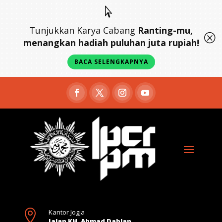

Tunjukkan Karya Cabang
Ranting-mu,
Q
menangkan hadiah puluhan juta rupiah!
BACA SELENGKAPNYA

Kantor Jogja
Jalan KH. Ahmad Dahlan