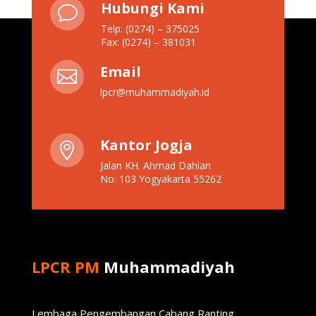
Hubungi Kami
v
Telp: (0274) – 375025
Fax: (0274) – 381031
Email

lpcr@muhammadiyah.id
Kantor Jogja

Jalan KH. Ahmad Dahlan
No. 103 Yogyakarta 55262
LPCR PM
Muhammadiyah
Lembaga Pengembangan Cabang Ranting