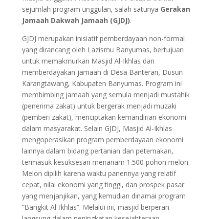
sejumlah program unggulan, salah satunya
Gerakan
Jamaah Dakwah Jamaah (GJDJ)
.
GJDJ merupakan inisiatif pemberdayaan non-formal
yang dirancang oleh Lazismu Banyumas, bertujuan
untuk memakmurkan Masjid Al-Ikhlas dan
memberdayakan jamaah di Desa Banteran, Dusun
Karangtawang, Kabupaten Banyumas. Program ini
membimbing jamaah yang semula menjadi mustahik
(penerima zakat) untuk bergerak menjadi muzaki
(pemberi zakat), menciptakan kemandirian ekonomi
dalam masyarakat. Selain GJDJ, Masjid Al-Ikhlas
mengoperasikan program pemberdayaan ekonomi
lainnya dalam bidang pertanian dan peternakan,
termasuk kesuksesan menanam 1.500 pohon melon.
Melon dipilih karena waktu panennya yang relatif
cepat, nilai ekonomi yang tinggi, dan prospek pasar
yang menjanjikan, yang kemudian dinamai program
“Bangkit Al-Ikhlas”. Melalui ini, masjid berperan
langsung dalam peningkatan kesejahteraan