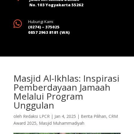
No. 103 Yogyakarta 55262

Hubungi Kami
(0274) – 375025
0857 2963 8181 (WA)
Masjid Al-Ikhlas: Inspirasi
Pemberdayaan Jamaah
Melalui Program
Unggulan
oleh
Redaksi LPCR
|
Jan 4, 2025
|
Berita Pilihan
,
CRM
Award 2025
,
Masjid Muhammadiyah