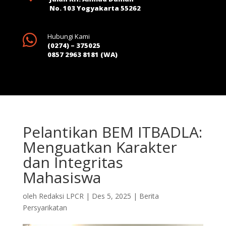
No. 103 Yogyakarta 55262

Hubungi Kami
(0274) – 375025
0857 2963 8181 (WA)
Pelantikan BEM ITBADLA:
Menguatkan Karakter
dan Integritas
Mahasiswa
oleh
Redaksi LPCR
|
Des 5, 2025
|
Berita
Persyarikatan