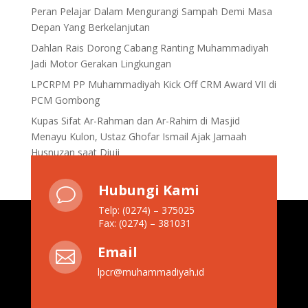
Peran Pelajar Dalam Mengurangi Sampah Demi Masa
Depan Yang Berkelanjutan
Dahlan Rais Dorong Cabang Ranting Muhammadiyah
Jadi Motor Gerakan Lingkungan
LPCRPM PP Muhammadiyah Kick Off CRM Award VII di
PCM Gombong
Kupas Sifat Ar-Rahman dan Ar-Rahim di Masjid
Menayu Kulon, Ustaz Ghofar Ismail Ajak Jamaah
Husnuzan saat Diuji
Hubungi Kami
v
Telp: (0274) – 375025
Fax: (0274) – 381031
Email

lpcr@muhammadiyah.id