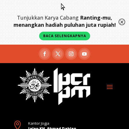

Tunjukkan Karya Cabang
Ranting-mu,
Q
menangkan hadiah puluhan juta rupiah!
BACA SELENGKAPNYA

Kantor Jogja
Jalan KH. Ahmad Dahlan