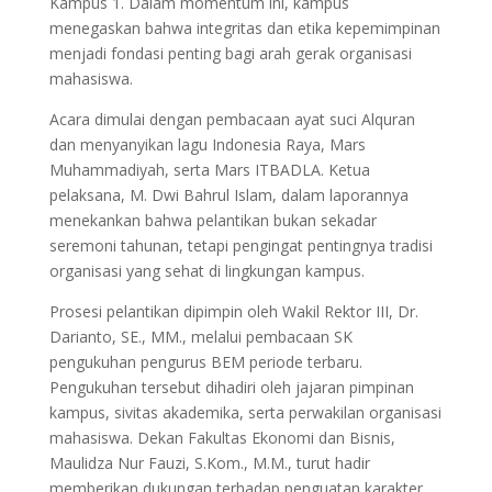
Kampus 1. Dalam momentum ini, kampus
menegaskan bahwa integritas dan etika kepemimpinan
menjadi fondasi penting bagi arah gerak organisasi
mahasiswa.
Acara dimulai dengan pembacaan ayat suci Alquran
dan menyanyikan lagu Indonesia Raya, Mars
Muhammadiyah, serta Mars ITBADLA. Ketua
pelaksana, M. Dwi Bahrul Islam, dalam laporannya
menekankan bahwa pelantikan bukan sekadar
seremoni tahunan, tetapi pengingat pentingnya tradisi
organisasi yang sehat di lingkungan kampus.
Prosesi pelantikan dipimpin oleh Wakil Rektor III, Dr.
Darianto, SE., MM., melalui pembacaan SK
pengukuhan pengurus BEM periode terbaru.
Pengukuhan tersebut dihadiri oleh jajaran pimpinan
kampus, sivitas akademika, serta perwakilan organisasi
mahasiswa. Dekan Fakultas Ekonomi dan Bisnis,
Maulidza Nur Fauzi, S.Kom., M.M., turut hadir
memberikan dukungan terhadap penguatan karakter