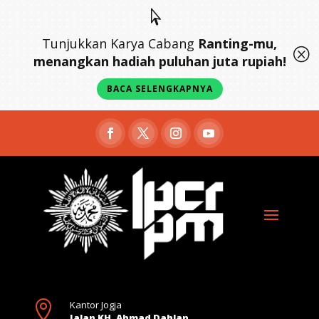

Tunjukkan Karya Cabang
Ranting-mu,
Q
menangkan hadiah puluhan juta rupiah!
BACA SELENGKAPNYA

Kantor Jogja
Jalan KH. Ahmad Dahlan