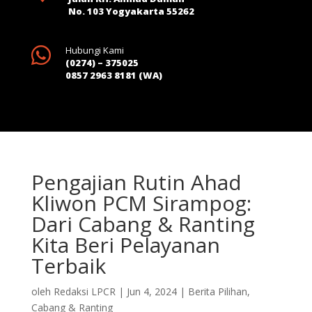
No. 103 Yogyakarta 55262

Hubungi Kami
(0274) – 375025
0857 2963 8181 (WA)
Pengajian Rutin Ahad
Kliwon PCM Sirampog:
Dari Cabang & Ranting
Kita Beri Pelayanan
Terbaik
oleh
Redaksi LPCR
|
Jun 4, 2024
|
Berita Pilihan
,
Cabang & Ranting