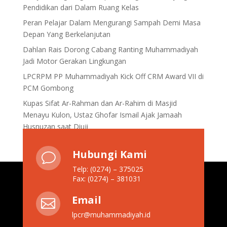
Pendidikan dari Dalam Ruang Kelas
Peran Pelajar Dalam Mengurangi Sampah Demi Masa
Depan Yang Berkelanjutan
Dahlan Rais Dorong Cabang Ranting Muhammadiyah
Jadi Motor Gerakan Lingkungan
LPCRPM PP Muhammadiyah Kick Off CRM Award VII di
PCM Gombong
Kupas Sifat Ar-Rahman dan Ar-Rahim di Masjid
Menayu Kulon, Ustaz Ghofar Ismail Ajak Jamaah
Husnuzan saat Diuji
Hubungi Kami
v
Telp: (0274) – 375025
Fax: (0274) – 381031
Email

lpcr@muhammadiyah.id