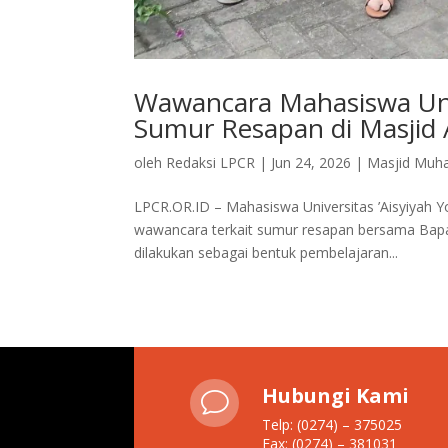
Wawancara Mahasiswa Univ
Sumur Resapan di Masjid
oleh
Redaksi LPCR
|
Jun 24, 2026
|
Masjid Muh
LPCR.OR.ID – Mahasiswa Universitas ’Aisyiyah 
wawancara terkait sumur resapan bersama Bapak
dilakukan sebagai bentuk pembelajaran...
Hubungi Kami
v
Telp: (0274) – 375025
Fax: (0274) – 381031