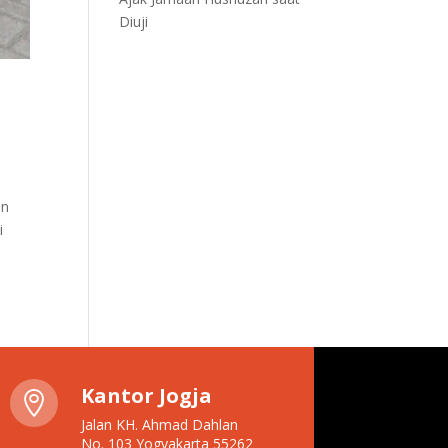
Diuji
an
i
Kantor Jogja

Jalan KH. Ahmad Dahlan
No. 103 Yogyakarta 55262