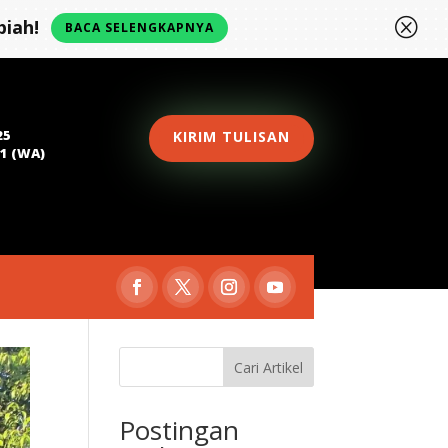
Q
iah!
BACA SELENGKAPNYA
25
KIRIM TULISAN
81 (WA)
Cari Artikel
Postingan