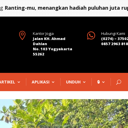
ng
Ranting-mu, menangkan hadiah puluhan juta rup

Kantor Jogja

Hubungi Kami
Jalan KH. Ahmad
(0274) – 3750
Dahlan
0857 2963 81
No. 103 Yogyakarta
55262
ARTIKEL
APLIKASI
UNDUH
🔒