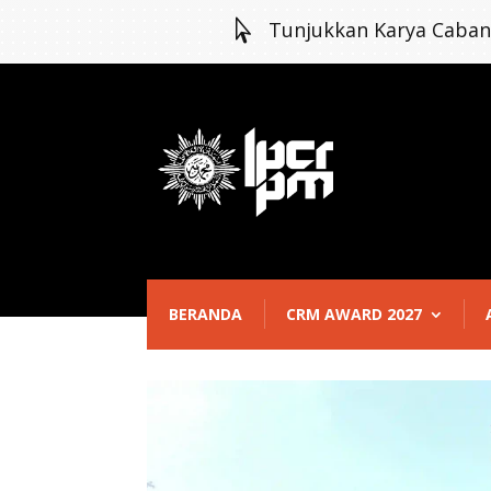

Tunjukkan Karya Caba
BERANDA
CRM AWARD 2027