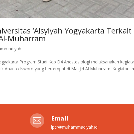
ersitas ‘Aisyiyah Yogyakarta Terkait
 Al-Muharram
ammadiyah
Yogyakarta Program Studi Kep D4 Anestesiologi melaksanakan kegiat
 Ananto Isworo yang bertempat di Masjid Al Muharram. Kegiatan in
Email

lpcr@muhammadiyah.id